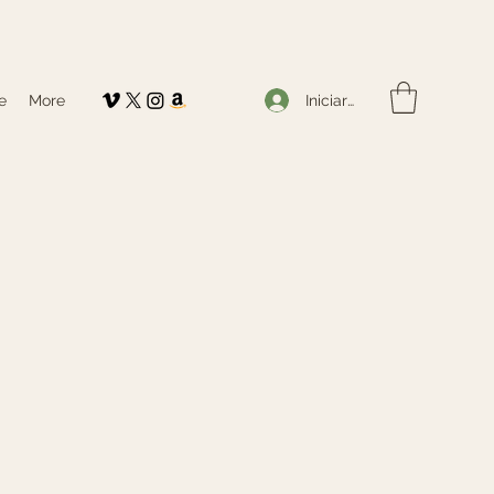
Iniciar sesión
e
More