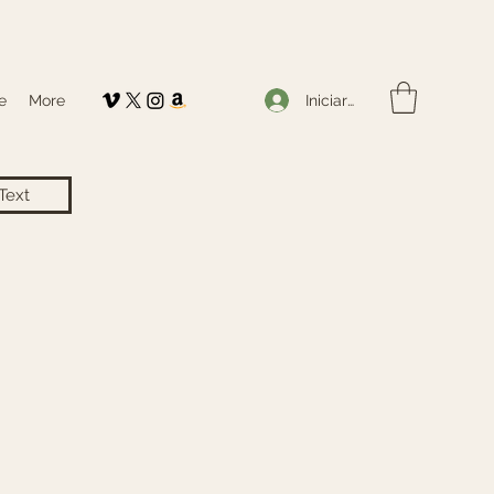
Iniciar sesión
e
More
Text