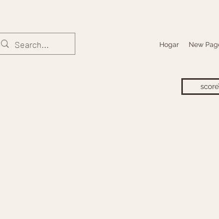
Hogar
New Pag
score