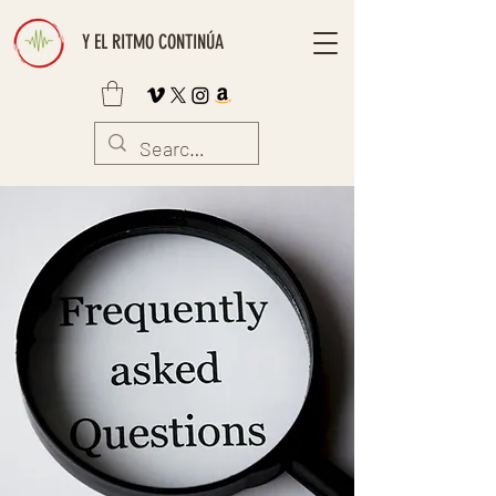
Y EL RITMO CONTINÚA