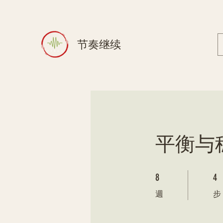
节奏继续
平衡与
8 週
4 步
8
4
週
步