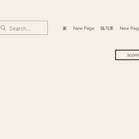
家
New Page
练习库
New Pag
score