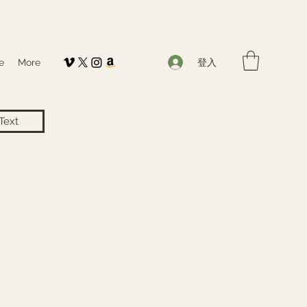
登入
e
More
Text